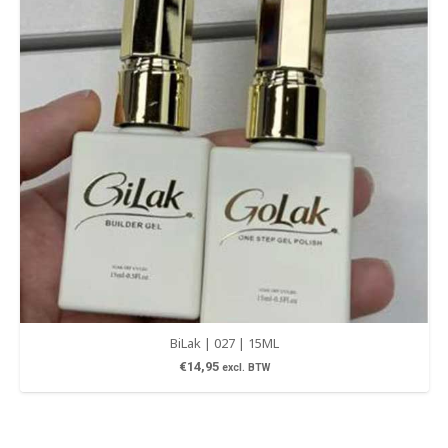
BiLak | 027 | 15ML
€
14,95
excl. BTW