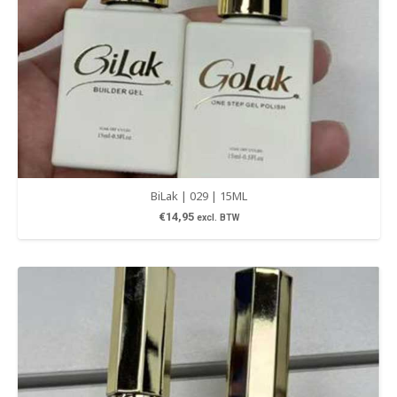
BiLak | 029 | 15ML
€
14,95
excl. BTW