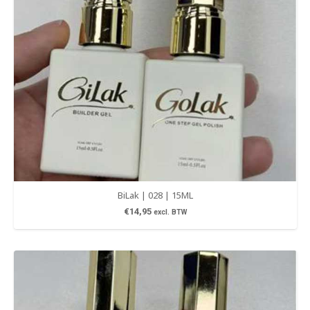
BiLak | 028 | 15ML
€
14,95
excl. BTW