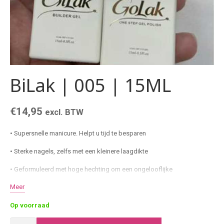
BiLak | 005 | 15ML
€
14,95
excl. BTW
• Supersnelle manicure. Helpt u tijd te besparen
• Sterke nagels, zelfs met een kleinere laagdikte
• Geformuleerd met hoge hechting om een ​​ongelooflijke
duurzaamheid te garanderen
Meer
• Ideale building eigenschappen
Op voorraad
• Dichte kleurcoating in zachte klassieke tinten
BiLak