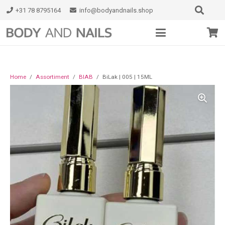
+31 78 8795164
info@bodyandnails.shop
Home
/
Assortiment
/
BIAB
/
BiLak | 005 | 15ML