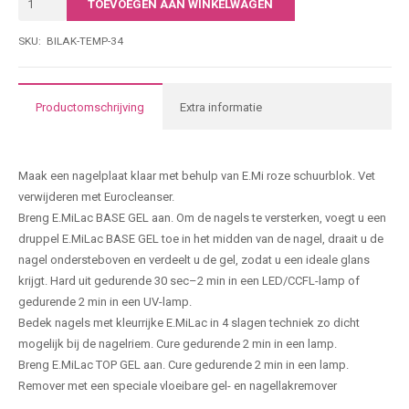
TOEVOEGEN AAN WINKELWAGEN
|
• Economisch in gebruik
005
SKU:
BILAK-TEMP-34
7-free; dierproefvrij. Het is vrij van stoffen die schadelijk zijn voor de
|
gezondheid: formaldehyde, formaldehydeharsen, tolueen,
15ML
dibutylftalaat, kamfer, xyleen en ethyltosylamide.
aantal
Productomschrijving
Extra informatie
Producteigenschappen
Maak een nagelplaat klaar met behulp van E.Mi roze schuurblok. Vet
verwijderen met Eurocleanser.
Breng E.MiLac BASE GEL aan. Om de nagels te versterken, voegt u een
druppel E.MiLac BASE GEL toe in het midden van de nagel, draait u de
nagel ondersteboven en verdeelt u de gel, zodat u een ideale glans
krijgt. Hard uit gedurende 30 sec–2 min in een LED/CCFL-lamp of
gedurende 2 min in een UV-lamp.
Bedek nagels met kleurrijke E.MiLac in 4 slagen techniek zo dicht
mogelijk bij de nagelriem. Cure gedurende 2 min in een lamp.
Breng E.MiLac TOP GEL aan. Cure gedurende 2 min in een lamp.
Remover met een speciale vloeibare gel- en nagellakremover