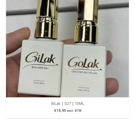
BiLak | 027 | 15ML
€
14,95
excl. BTW