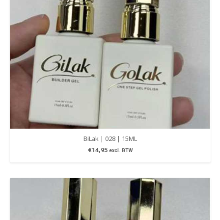
BiLak | 028 | 15ML
€
14,95
excl. BTW