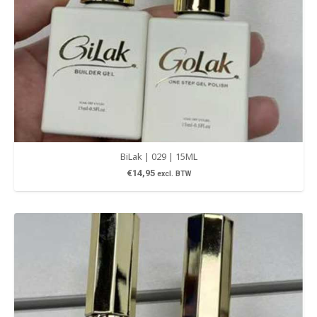
BiLak | 029 | 15ML
€
14,95
excl. BTW