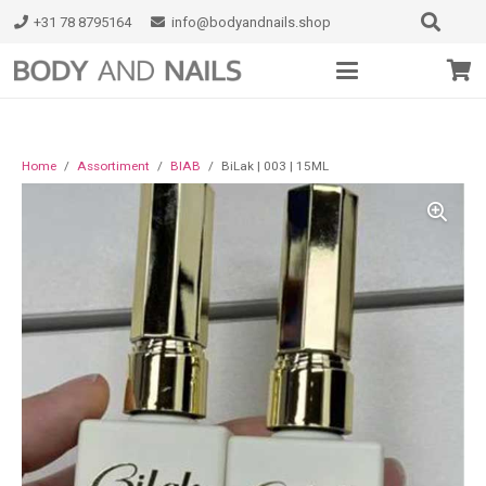
+31 78 8795164
info@bodyandnails.shop
Home
/
Assortiment
/
BIAB
/
BiLak | 003 | 15ML