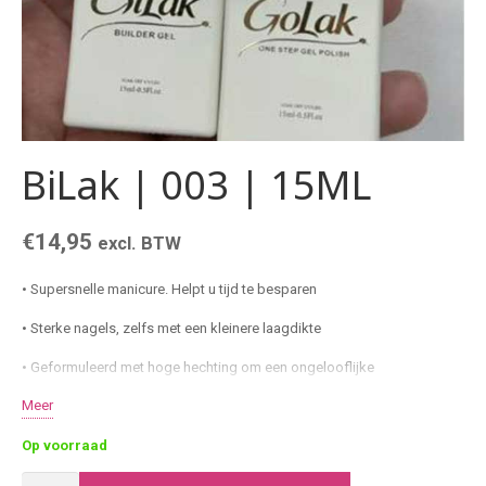
BiLak | 003 | 15ML
€
14,95
excl. BTW
• Supersnelle manicure. Helpt u tijd te besparen
• Sterke nagels, zelfs met een kleinere laagdikte
• Geformuleerd met hoge hechting om een ​​ongelooflijke
duurzaamheid te garanderen
Meer
• Ideale building eigenschappen
Op voorraad
• Dichte kleurcoating in zachte klassieke tinten
BiLak