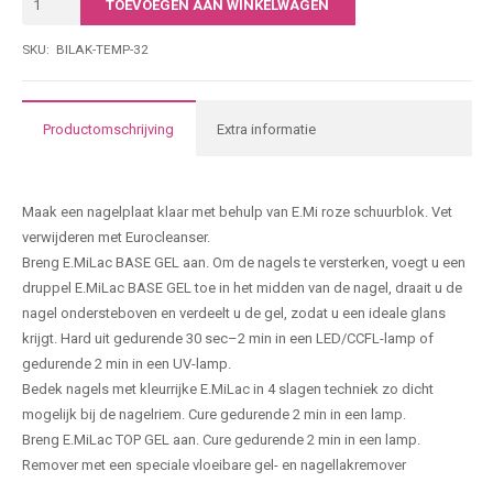
TOEVOEGEN AAN WINKELWAGEN
|
• Economisch in gebruik
003
SKU:
BILAK-TEMP-32
7-free; dierproefvrij. Het is vrij van stoffen die schadelijk zijn voor de
|
gezondheid: formaldehyde, formaldehydeharsen, tolueen,
15ML
dibutylftalaat, kamfer, xyleen en ethyltosylamide.
aantal
Productomschrijving
Extra informatie
Producteigenschappen
Maak een nagelplaat klaar met behulp van E.Mi roze schuurblok. Vet
verwijderen met Eurocleanser.
Breng E.MiLac BASE GEL aan. Om de nagels te versterken, voegt u een
druppel E.MiLac BASE GEL toe in het midden van de nagel, draait u de
nagel ondersteboven en verdeelt u de gel, zodat u een ideale glans
krijgt. Hard uit gedurende 30 sec–2 min in een LED/CCFL-lamp of
gedurende 2 min in een UV-lamp.
Bedek nagels met kleurrijke E.MiLac in 4 slagen techniek zo dicht
mogelijk bij de nagelriem. Cure gedurende 2 min in een lamp.
Breng E.MiLac TOP GEL aan. Cure gedurende 2 min in een lamp.
Remover met een speciale vloeibare gel- en nagellakremover