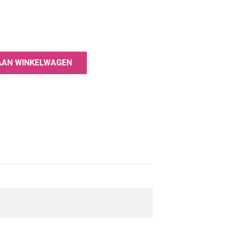
hting om een ​​ongelooflijke duurzaamheid
ppen
AAN WINKELWAGEN
te klassieke tinten
vrij van stoffen die schadelijk zijn voor de
rmaldehydeharsen, tolueen, dibutylftalaat,
amide.
schappen