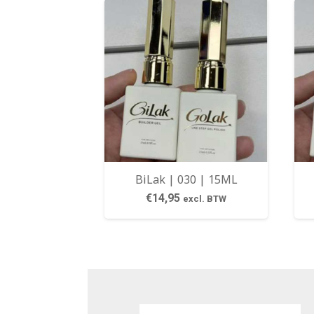
BiLak | 030 | 15ML
€
14,95
excl. BTW