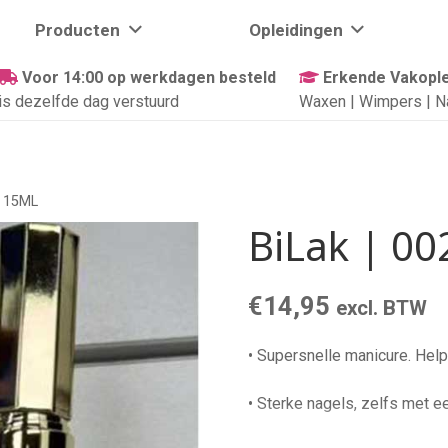
Producten
Opleidingen
Voor 14:00 op werkdagen besteld
Erkende Vakople
is dezelfde dag verstuurd
Waxen | Wimpers | N
| 15ML
BiLak | 00
€
14,95
excl. BTW
• Supersnelle manicure. Helpt
• Sterke nagels, zelfs met e