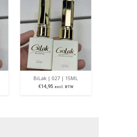
BiLak | 027 | 15ML
€
14,95
excl. BTW