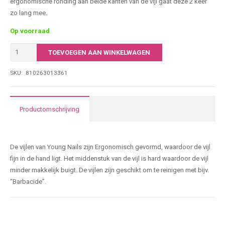
ergonomische ronding aan beide kanten van de vijl gaat deze 2 keer
zo lang mee.
Op voorraad
Pink
TOEVOEGEN AAN WINKELWAGEN
Combo
File
SKU:
810263013361
180/180
aantal
Productomschrijving
De vijlen van Young Nails zijn Ergonomisch gevormd, waardoor de vijl
fijn in de hand ligt. Het middenstuk van de vijl is hard waardoor de vijl
minder makkelijk buigt. De vijlen zijn geschikt om te reinigen met bijv.
“Barbacide”.