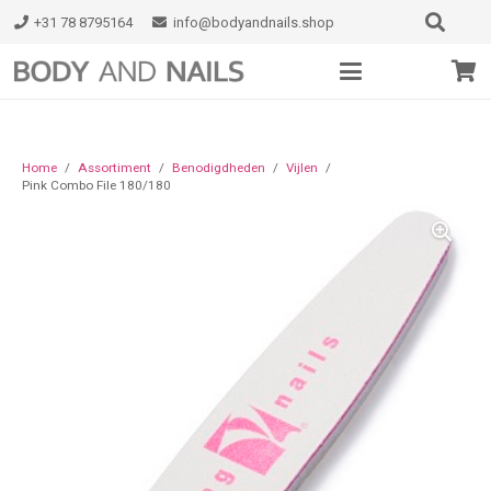
+31 78 8795164
info@bodyandnails.shop
Home
/
Assortiment
/
Benodigdheden
/
Vijlen
/
Pink Combo File 180/180