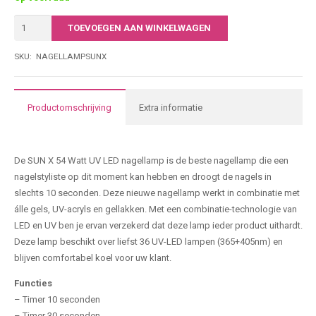
€65,00.
€25,00.
SUN
TOEVOEGEN AAN WINKELWAGEN
X12
Plus
SKU:
NAGELLAMPSUNX
Licht
UV
LED
Productomschrijving
Extra informatie
nagellamp
aantal
De SUN X 54 Watt UV LED nagellamp is de beste nagellamp die een
nagelstyliste op dit moment kan hebben en droogt de nagels in
slechts 10 seconden. Deze nieuwe nagellamp werkt in combinatie met
álle gels, UV-acryls en gellakken. Met een combinatie-technologie van
LED en UV ben je ervan verzekerd dat deze lamp ieder product uithardt.
Deze lamp beschikt over liefst 36 UV-LED lampen (365+405nm) en
blijven comfortabel koel voor uw klant.
Functies
– Timer 10 seconden
– Timer 30 seconden