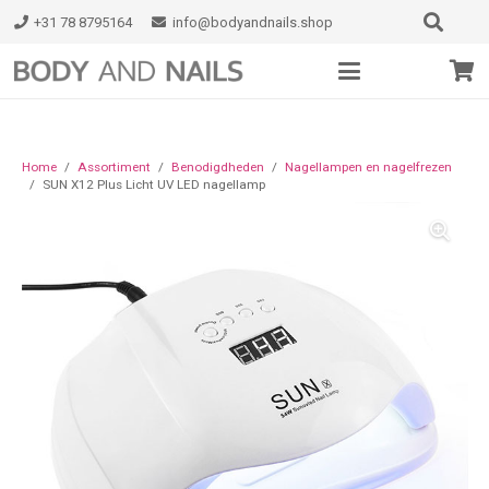
+31 78 8795164
info@bodyandnails.shop
Home
/
Assortiment
/
Benodigdheden
/
Nagellampen en nagelfrezen
/
SUN X12 Plus Licht UV LED nagellamp