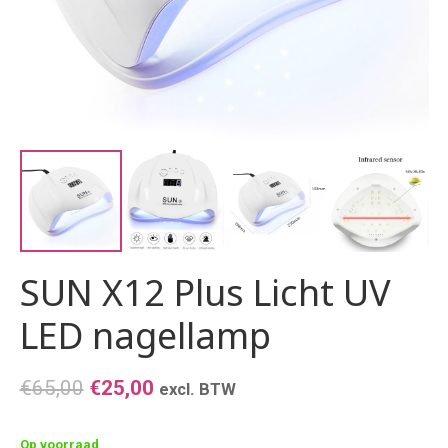
SUN X12 Plus Licht UV
LED nagellamp
Oorspronkelijke
Huidige
€
65,00
€
25,00
excl. BTW
prijs
prijs
was:
is:
Op voorraad