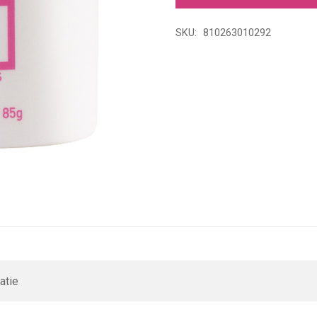
Speed
Clear
SKU:
810263010292
85
Gram
aantal
atie