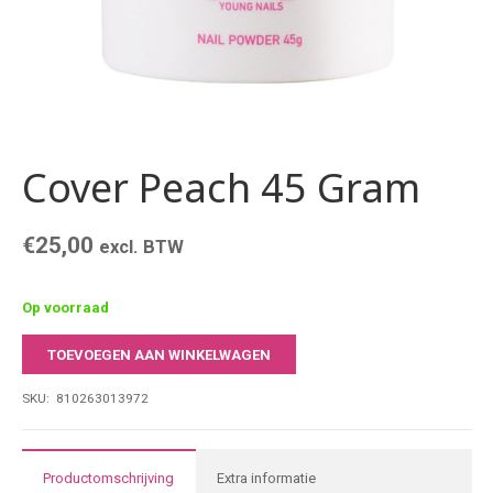
Cover Peach 45 Gram
€
25,00
excl. BTW
Op voorraad
TOEVOEGEN AAN WINKELWAGEN
Cover
Peach
SKU:
810263013972
45
Gram
aantal
Productomschrijving
Extra informatie