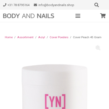
+31 78 8795164
info@bodyandnails.shop
Home
/
Assortiment
/
Acryl
/
Cover Poeders
/
Cover Peach 45 Gram