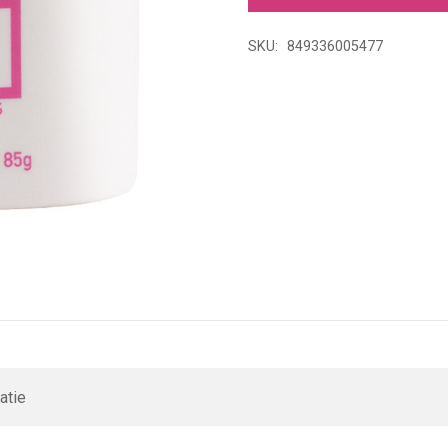
Cover
Blush
SKU:
849336005477
85
Gram
aantal
atie