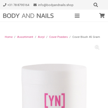
+31 78 8795164
info@bodyandnails.shop
Home
/
Assortiment
/
Acryl
/
Cover Poeders
/
Cover Blush 45 Gram