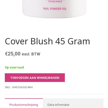
Cover Blush 45 Gram
€
25,00
excl. BTW
Op voorraad
TOEVOEGEN AAN WINKELWAGEN
Cover
Blush
SKU:
849336005484
45
Gram
aantal
Productomschrijving
Extra informatie