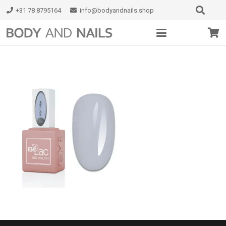
+31 78 8795164
info@bodyandnails.shop