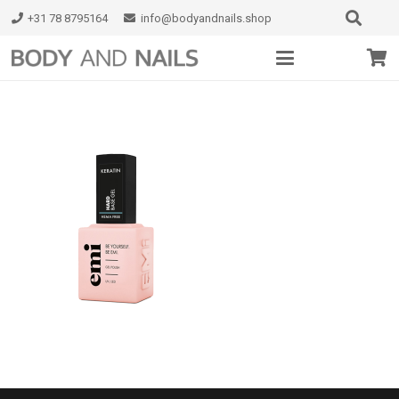
+31 78 8795164
info@bodyandnails.shop