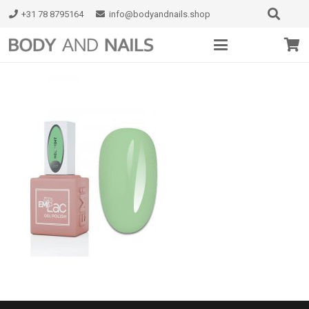
+31 78 8795164
info@bodyandnails.shop