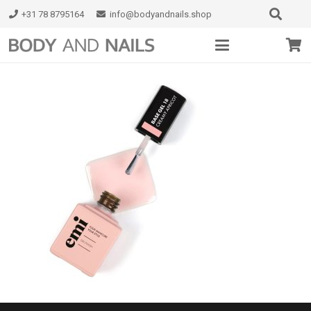
+31 78 8795164
info@bodyandnails.shop