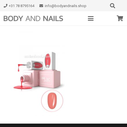
+31 78 8795164
info@bodyandnails.shop