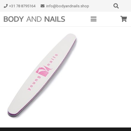
+31 78 8795164
info@bodyandnails.shop