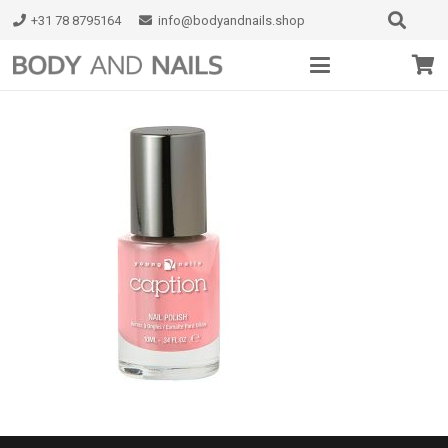
+31 78 8795164
info@bodyandnails.shop