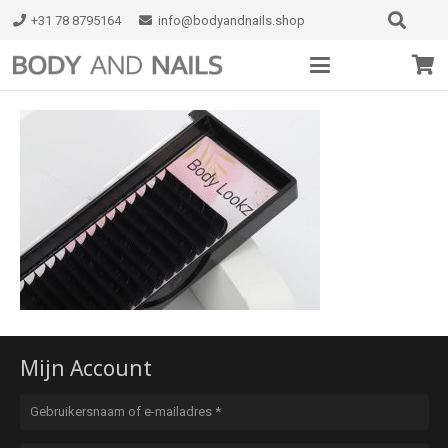
+31 78 8795164
info@bodyandnails.shop
Mijn Account