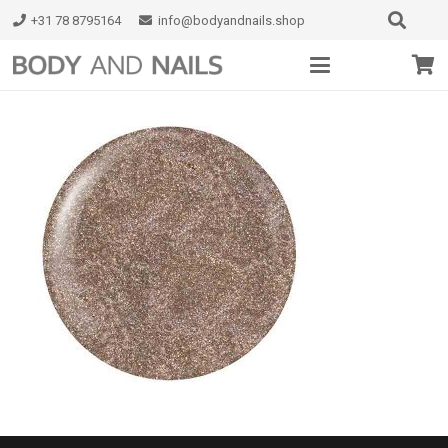
+31 78 8795164
info@bodyandnails.shop